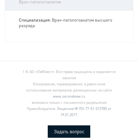
Врач-патологоанатом
Специализация:
Врач-патологоанатом высшего
разряда
1
© АО «ЛабКвест». Все права защищены и охраняются
законом
Копирование, тиражирование, а равно иное
использование материалов, размещенных на сайте
www.secondview.ru
возможно только с письменного разрешения
Правообладателя.
Лицензия № ЛО-77-01-013785 от
19.01.2017.
Задать вопрос