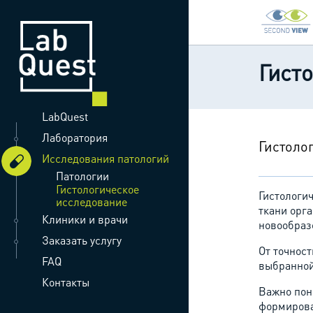
Гист
LabQuest
Лаборатория
Гистоло
Исследования патологий
Патологии
Гистологическое
Гистологи
исследование
ткани орг
Клиники и врачи
новообраз
Заказать услугу
От точнос
FAQ
выбранной
Контакты
Важно пон
формирова