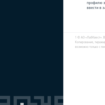
профилю з
ввести в 
1
© АО «ЛабКвест». 
Копирование, тиражи
возможно только с п